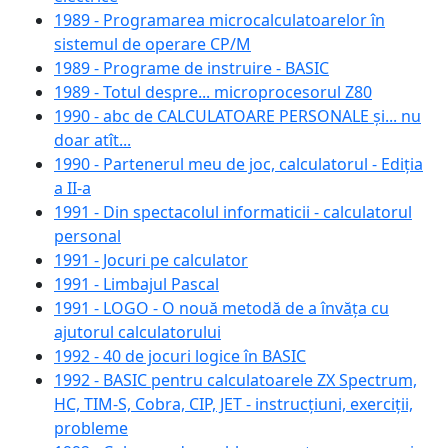
1989 - Programarea microcalculatoarelor în
sistemul de operare CP/M
1989 - Programe de instruire - BASIC
1989 - Totul despre... microprocesorul Z80
1990 - abc de CALCULATOARE PERSONALE și... nu
doar atît...
1990 - Partenerul meu de joc, calculatorul - Ediția
a II-a
1991 - Din spectacolul informaticii - calculatorul
personal
1991 - Jocuri pe calculator
1991 - Limbajul Pascal
1991 - LOGO - O nouă metodă de a învăța cu
ajutorul calculatorului
1992 - 40 de jocuri logice în BASIC
1992 - BASIC pentru calculatoarele ZX Spectrum,
HC, TIM-S, Cobra, CIP, JET - instrucțiuni, exerciții,
probleme