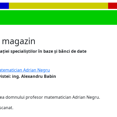
C magazin
iei specialiștilor în baze și bănci de date
tematician Adrian Negru
vistei: ing. Alexandru Babin
unea domnului profesor matematician Adrian Negru.
scanat.