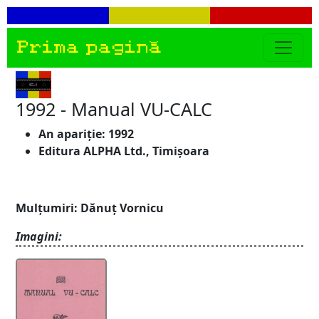
Prima pagină
1992 - Manual VU-CALC
An apariție: 1992
Editura ALPHA Ltd., Timișoara
Mulțumiri: Dănuț Vornicu
Imagini: