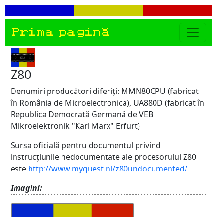
Prima pagină
Z80
Denumiri producători diferiți: MMN80CPU (fabricat
în România de Microelectronica), UA880D (fabricat în
Republica Democrată Germană de VEB
Mikroelektronik "Karl Marx" Erfurt)
Sursa oficială pentru documentul privind
instrucțiunile nedocumentate ale procesorului Z80
este
http://www.myquest.nl/z80undocumented/
Imagini: