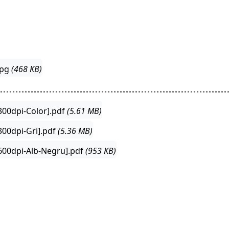
jpg
(468 KB)
300dpi-Color].pdf
(5.61 MB)
00dpi-Gri].pdf
(5.36 MB)
600dpi-Alb-Negru].pdf
(953 KB)