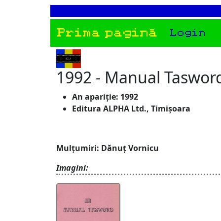
Prima pagină
Login
1992 - Manual Taswor
An apariție: 1992
Editura ALPHA Ltd., Timișoara
Mulțumiri: Dănuț Vornicu
Imagini: