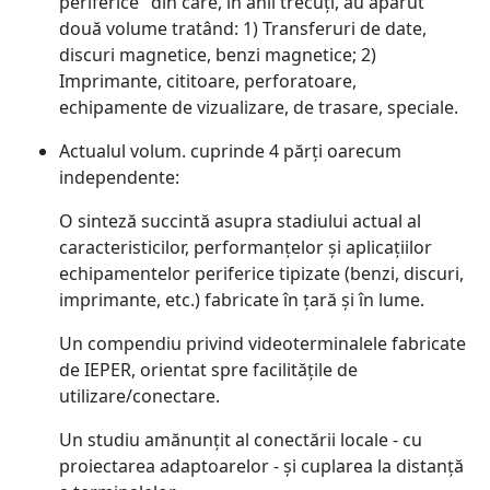
periferice" din care, în anii trecuți, au apărut
două volume tratând: 1) Transferuri de date,
discuri magnetice, benzi magnetice; 2)
Imprimante, cititoare, perforatoare,
echipamente de vizualizare, de trasare, speciale.
Actualul volum. cuprinde 4 părți oarecum
independente:
O sinteză succintă asupra stadiului actual al
caracteristicilor, performanțelor și aplicațiilor
echipamentelor periferice tipizate (benzi, discuri,
imprimante, etc.) fabricate în țară și în lume.
Un compendiu privind videoterminalele fabricate
de IEPER, orientat spre facilitățile de
utilizare/conectare.
Un studiu amănunțit al conectării locale - cu
proiectarea adaptoarelor - și cuplarea la distanță