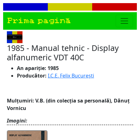
Prima pagină
1985 - Manual tehnic - Display
alfanumeric VDT 40C
An apariție: 1985
Producător:
I.C.E. Felix București
Mulțumiri: V.B. (din colecția sa personală), Dănuț
Vornicu
Imagini: