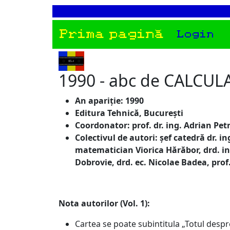
Prima pagină
Login
1990 - abc de CALCULA
An apariție: 1990
Editura Tehnică, București
Coordonator: prof. dr. ing. Adrian Pet
Colectivul de autori: șef catedră dr. i
matematician Viorica Hărăbor, drd. ing
Dobrovie, drd. ec. Nicolae Badea, prof
Nota autorilor (Vol. 1):
Cartea se poate subintitula „Totul despr