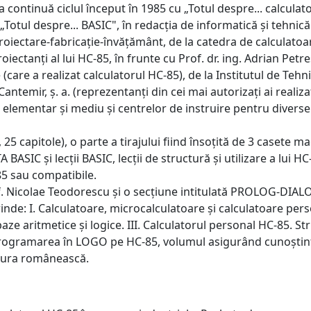
a continuă ciclul început în 1985 cu „Totul despre... calcula
Totul despre... BASIC", în redacția de informatică și tehnică 
proiectare-fabricație-învățământ, de la catedra de calculatoar
ectanți al lui HC-85, în frunte cu Prof. dr. ing. Adrian Petr
(care a realizat calculatorul HC-85), de la Institutul de Tehni
 Cantemir, ș. a. (reprezentanți din cei mai autorizați ai real
 elementar și mediu și centrelor de instruire pentru diverse 
, 25 capitole), o parte a tirajului fiind însoțită de 3 casete
SIC și lecții BASIC, lecții de structură și utilizare a lui HC-
85 sau compatibile.
f. Nicolae Teodorescu și o secțiune intitulată PROLOG-DIALO
nde: I. Calculatoare, microcalculatoare și calculatoare perso
baze aritmetice și logice. III. Calculatorul personal HC-85.
Programarea în LOGO pe HC-85, volumul asigurând cunoștinț
ratura românească.