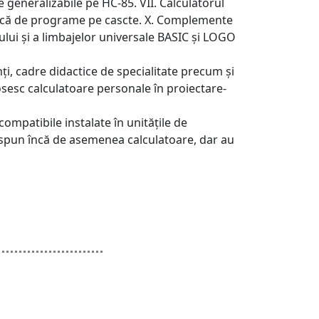
generalizabile pe HC-85. VII. Calculatorul
otecă de programe pe cascte. X. Complemente
lui și a limbajelor universale BASIC și LOGO
denți, cadre didactice de specialitate precum și
osesc calculatoare personale în proiectare-
ompatibile instalate în unitățile de
 dispun încă de asemenea calculatoare, dar au