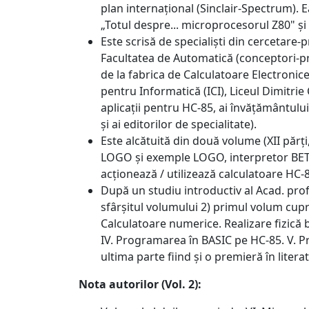
plan internațional (Sinclair-Spectrum). E
„Totul despre... microprocesorul Z80" și „
Este scrisă de specialiști din cercetare-
Facultatea de Automatică (conceptori-proi
de la fabrica de Calculatoare Electronice 
pentru Informatică (ICI), Liceul Dimitrie
aplicații pentru HC-85, ai învățământului
și ai editorilor de specialitate).
Este alcătuită din două volume (XII părți
LOGO și exemple LOGO, interpretor BETA BA
acționează / utilizează calculatoare HC-
După un studiu introductiv al Acad. pro
sfârșitul volumului 2) primul volum cupri
Calculatoare numerice. Realizare fizică 
IV. Programarea în BASIC pe HC-85. V. 
ultima parte fiind și o premieră în lite
Nota autorilor (Vol. 2):