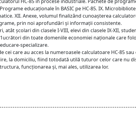
culatorul HC-85 în procese industriale. Pachete de programe 
I. Programe educaționale în BASIC pe HC-85. IX. Microbibli
ice. XII. Anexe, volumul finalizând cunoașterea calculatoru
grame, prin noi aprofundări și informații consistente.
, atât școlari din clasele I-VIII, elevi din clasele IX-XII, stu
de 1ucrători din toate domeniile economiei naționale care fol
-educare-specializare.
 de cei care au acces la numeroasele calculatoare HC-85 sau c
ire, la domiciliu, fiind totodată utilă tuturor celor care nu
uctura, funcționarea și, mai ales, utilizarea lor.