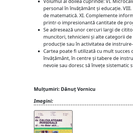
Volumul al doilea cuprinde: VI. Microcal
personal în învățământ și educație. VII
de matematică. XI. Complemente informat
printr-o impresionantă cantitate de pro
Se adresează unor cercuri largi de cititori
muncitori, tehnicieni și alte categorii 
producție sau în activitatea de instruire
Cartea poate fi utilizată cu mult succes
învățământ, în centre și tabere de instru
nevoie sau doresc să învețe sistematic str
Mulțumiri: Dănuț Vornicu
Imagini: