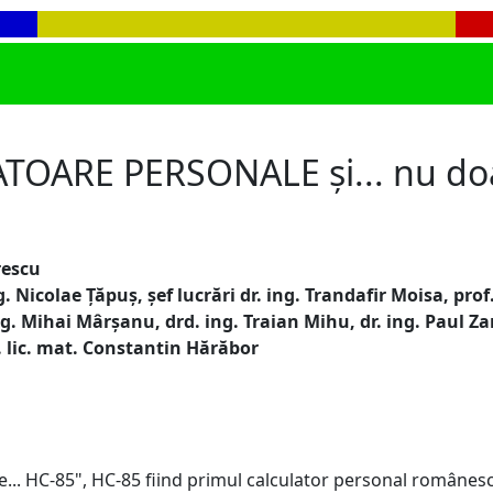
TOARE PERSONALE și... nu doar
rescu
ng. Nicolae Țăpuș, șef lucrări dr. ing. Trandafir Moisa, pr
. Mihai Mârșanu, drd. ing. Traian Mihu, dr. ing. Paul Za
. lic. mat. Constantin Hărăbor
e... HC-85", HC-85 fiind primul calculator personal românesc