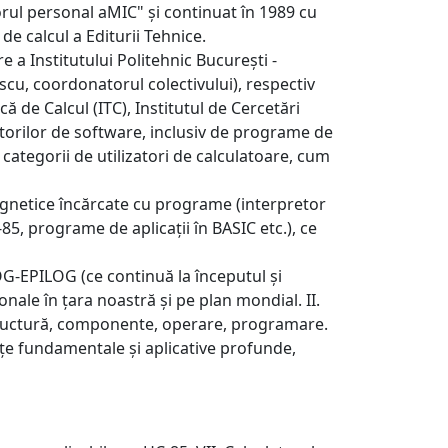
torul personal aMIC" şi continuat în 1989 cu
de calcul a Editurii Tehnice.
e a Institutului Politehnic București -
escu, coordonatorul colectivului), respectiv
că de Calcul (ITC), Institutul de Cercetări
izatorilor de software, inclusiv de programe de
categorii de utilizatori de calculatoare, cum
 magnetice încărcate cu programe (interpretor
85, programe de aplicații în BASIC etc.), ce
G-EPILOG (ce continuă la începutul și
nale în țara noastră și pe plan mondial. II.
 Structură, componente, operare, programare.
e fundamentale și aplicative profunde,