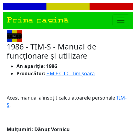
Prima pagină
1986 - TIM-S - Manual de
funcționare și utilizare
An apariție: 1986
Producător:
F.M.E.C.T.C. Timișoara
Acest manual a însoțit calculatoarele personale
TIM-
S
.
Mulțumiri: Dănuț Vornicu