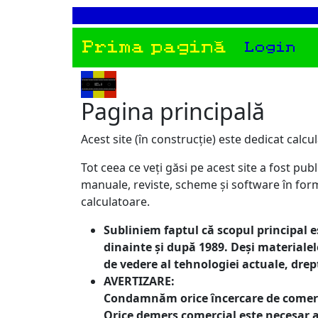
Prima pagină
Login
Pagina principală
Acest site (în construcție) este dedicat calc
Tot ceea ce veți găsi pe acest site a fost pub
manuale, reviste, scheme și software în forma
calculatoare.
S
ubliniem faptul că scopul principal e
dinainte și după 1989. Deși material
de vedere al tehnologiei actuale, drep
AVERTIZARE:
Condamnăm orice încercare de comercia
Orice demers comercial este necesar a 