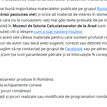
mai bună majoritatea materialelor publicate pe grupul
Roma
rezi pasiunea vie!
) și orice alt material de interes în dome
e care nu le cunoaștem, veți mai găsi texte preluate de pe si
stită în
Muzeul de Istoria Calculatoarelor de la Arad
sunt 
uteți citi și despre
cum a luat naștere muzeul
.
e acest site câteva materiale pentru care suntem profund r
uri de autor sau dacă aveți sugestii, corecții sau dețineți ma
ă rugăm să ne contactați pe grupul de
Facebook
sau pe adres
om (se scot parantezele pătrate și se înlocuiește % corespu
ulatoarelor produse în România
or la echipamente conexe
și jocuri românești
cații și jocuri realizate sau modificate de programatori româ