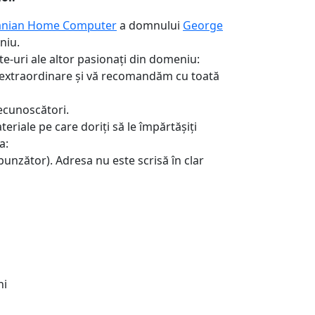
nian Home Computer
a domnului
George
niu.
te-uri ale altor pasionați din domeniu:
extraordinare și vă recomandăm cu toată
ecunoscători.
teriale pe care doriți să le împărtășiți
a:
nzător). Adresa nu este scrisă în clar
ni