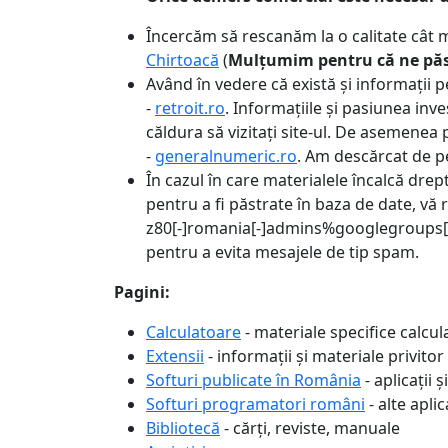
Încercăm să rescanăm la o calitate cât 
Chirtoacă
(
Mulțumim pentru că ne păst
Având în vedere că există și informații p
-
retroit.ro
. Informațiile și pasiunea inve
căldura să vizitați site-ul. De asemenea p
-
generalnumeric.ro
. Am descărcat de p
În cazul în care materialele încalcă drept
pentru a fi păstrate în baza de date, v
z80[-]romania[-]admins%googlegroups[.]c
pentru a evita mesajele de tip spam.
Pagini:
Calculatoare
- materiale specifice calc
Extensii
- informații și materiale privit
Softuri publicate în România
- aplicații 
Softuri programatori români
- alte apli
Bibliotecă
- cărți, reviste, manuale