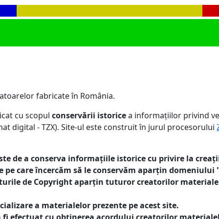
ulatoarelor fabricate în România.
licat cu scopul
conservării istorice
a informațiilor privind v
t digital - TZX). Site-ul este construit în jurul procesorului
ste de a conserva informațiile istorice cu privire la crea
ele pe care încercăm să le conservăm aparțin domeniului
turile de Copyright aparțin tuturor creatorilor material
lizare a materialelor prezente pe acest site.
fi efectuat cu obținerea acordului creatorilor materialel