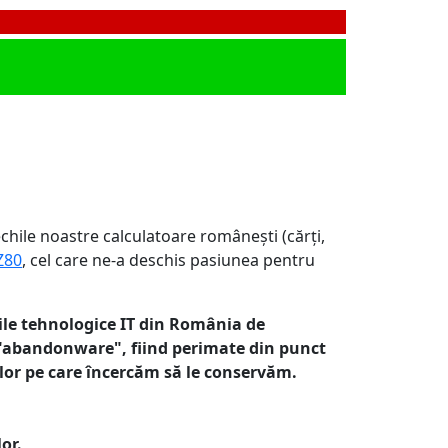
echile noastre calculatoare românești (cărți,
Z80
, cel care ne-a deschis pasiunea pentru
țiile tehnologice IT din România de
 "abandonware", fiind perimate din punct
elor pe care încercăm să le conservăm.
or.