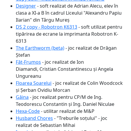
Designer
- soft realizat de Adrian Alecu, elev în
clasa a XI-a B în cadrul Liceului "Alexandru Papiu
Ilarian" din Târgu Mureș
DS 2 copy - Robotron K6313
- soft utilizat pentru
tipărirea de ecrane la imprimanta Robotron K-
6313
The Earthworm (beta)
- joc realizat de Drăgan
Ștefan
Făt-Frumos
- joc realizat de Ion
Diamandi, Cristian Constantinescu și Angela
Ungureanu
Floarea Soarelui
- joc realizat de Colin Woodcock
și Șerban Ovidiu Morcan
Găina
- joc realizat pentru CP/M de Ing.
Teodorescu Constantin și Ing. Daniel Niculae
Hexa-Code
- utilitar realizat de M&P
Husband Chores
- "Treburile soțului" - joc
realizat de Sebastian Mihai