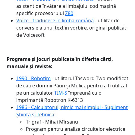
asistent de învățare a limbajului cod mașină
specific procesorului
Z80
Voice - traducere în limba română
- utilitar de
conversie a unui text în vorbire, original publicat
de Voicesoft
Programe și jocuri publicate în diferite cărți,
manuale și reviste:
1990 - Robotim
- utilitarul Tasword Two modificat
de către domnii Păun și Mulicz pentru a fi utilizat
pe un calculator
TIM-S
împreună cu o
imprimantă Robotron K-6313
1986 - Calculatorul, nimic mai simplu! - Supliment
Știință și Tehnică
:
Trigraf - Mihai Mîrșanu
Program pentru analiza circuitelor electrice