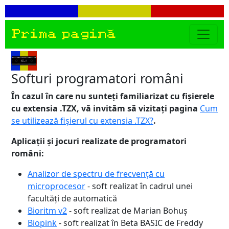
Prima pagină
Softuri programatori români
În cazul în care nu sunteți familiarizat cu fișierele
cu extensia .TZX, vă invităm să vizitați pagina
Cum
se utilizează fișierul cu extensia .TZX?
.
Aplicații și jocuri realizate de programatori
români:
Analizor de spectru de frecvență cu
microprocesor
- soft realizat în cadrul unei
facultăți de automatică
Bioritm v2
- soft realizat de Marian Bohuș
Biopink
- soft realizat în Beta BASIC de Freddy