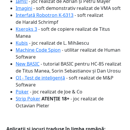
Iams!
- joc realizat de Adrian și Petru Mayer
Imagini
- soft demonstrativ realizat de VMA soft
Interfață Robotron K-6313
- soft realizat
de Harald Schrimpf
Kseroks 3
- soft de copiere realizat de Titus
Manea
Kubis
- joc realizat de L. Mihăescu
Machine Code Spion
- utilitar realizat de Human
Software
New BASIC
- tutorial BASIC pentru HC-85 realizat
de Titus Manea, Sorin Sebastianov și Dan Urosu
QI - Test de inteligență
- soft realizat de M&P
Software
Poker
- joc realizat de Joe & Co
Strip Poker
ATENȚIE 18+
- joc realizat de
Octavian Pleter
Aplicații și jocuri traduse în limba română: