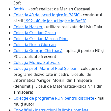
Soft
Bothkill
- soft realizat de Marian Cașcaval
Colecția 40 de jocuri logice în BASIC
- conținutul
cărții
1992 - 40 de jocuri logice în BASIC
Colecția Hacker
- utilitare realizate de Liviu Daia
Colecția Cristian Grecu
Colecția Cristian-Mircea Dinu
Colecția Florin Giurcan
Colecția George Chirtoacă
- aplicații pentru HC și
PC actualizate frecvent
Colecția Monea Software
Colecția prof. Marinel-Paul Șerban
- colecție de
programe dezvoltate în cadrul Liceului de
Informatică "Grigori Moisil" din Timișoara
(denumit și Liceul de Matematică-Fizică Nr. 1 din
Timișoara)
Colecție de programe RUN pentru dischete
- mai
mulți autori
Copy 86M - instrucțiuni în limba română