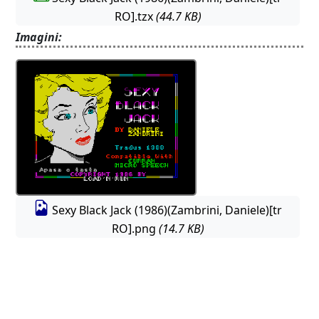
RO].tzx
(44.7 KB)
Imagini:
Sexy Black Jack (1986)(Zambrini, Daniele)[tr
RO].png
(14.7 KB)