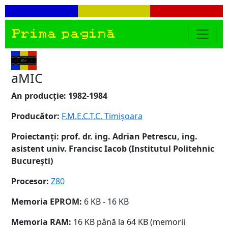
Prima pagină
aMIC
An producție: 1982-1984
Producător:
F.M.E.C.T.C. Timișoara
Proiectanți: prof. dr. ing. Adrian Petrescu, ing.
asistent univ. Francisc Iacob (Institutul Politehnic
București)
Procesor:
Z80
Memoria EPROM:
6 KB - 16 KB
Memoria RAM:
16 KB până la 64 KB (memorii