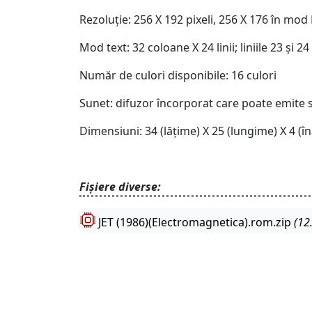
Rezoluție: 256 X 192 pixeli, 256 X 176 în mod
Mod text: 32 coloane X 24 linii; liniile 23 și
Număr de culori disponibile: 16 culori
Sunet: difuzor încorporat care poate emite s
Dimensiuni: 34 (lățime) X 25 (lungime) X 4 (î
Fișiere diverse:
JET (1986)(Electromagnetica).rom.zip
(12