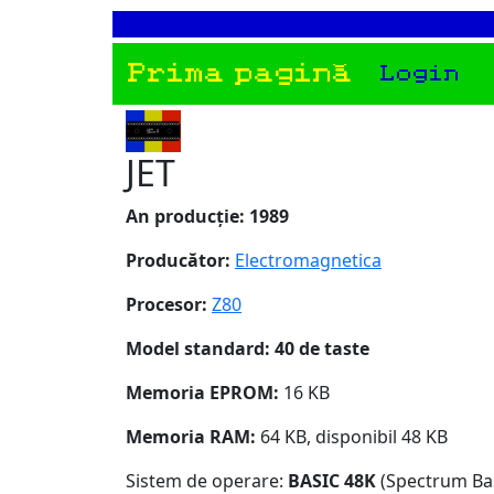
Prima pagină
Login
JET
An producție: 1989
Producător:
Electromagnetica
Procesor:
Z80
Model standard: 40 de taste
Memoria EPROM:
16 KB
Memoria RAM:
64 KB, disponibil 48 KB
Sistem de operare:
BASIC 48K
(Spectrum Bas