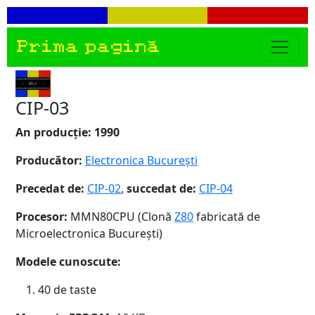
Prima pagină
CIP-03
An producție: 1990
Producător:
Electronica București
Precedat de:
CIP-02
,
succedat de:
CIP-04
Procesor:
MMN80CPU (Clonă
Z80
fabricată de
Microelectronica București)
Modele cunoscute:
40 de taste