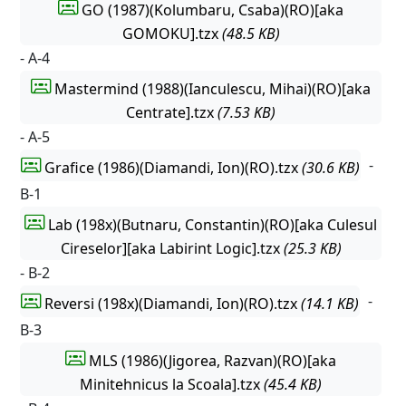
GO (1987)(Kolumbaru, Csaba)(RO)[aka
GOMOKU].tzx
(48.5 KB)
- A-4
Mastermind (1988)(Ianculescu, Mihai)(RO)[aka
Centrate].tzx
(7.53 KB)
- A-5
-
Grafice (1986)(Diamandi, Ion)(RO).tzx
(30.6 KB)
B-1
Lab (198x)(Butnaru, Constantin)(RO)[aka Culesul
Cireselor][aka Labirint Logic].tzx
(25.3 KB)
- B-2
-
Reversi (198x)(Diamandi, Ion)(RO).tzx
(14.1 KB)
B-3
MLS (1986)(Jigorea, Razvan)(RO)[aka
Minitehnicus la Scoala].tzx
(45.4 KB)