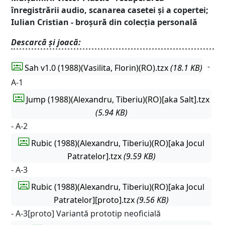
înregistrării audio, scanarea casetei și a copertei;
Iulian Cristian - broșură din colecția personală
Descarcă și joacă:
-
Sah v1.0 (1988)(Vasilita, Florin)(RO).tzx
(18.1 KB)
A-1
Jump (1988)(Alexandru, Tiberiu)(RO)[aka Salt].tzx
(5.94 KB)
- A-2
Rubic (1988)(Alexandru, Tiberiu)(RO)[aka Jocul
Patratelor].tzx
(9.59 KB)
- A-3
Rubic (1988)(Alexandru, Tiberiu)(RO)[aka Jocul
Patratelor][proto].tzx
(9.56 KB)
- A-3[proto] Variantă prototip neoficială