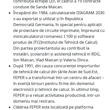
contribuția echipei LEF, în cadrul a 19 contracte
conduse de Sanda Maican.
Începând din 1984, calculatoarele DIAGRAM 2030
s-au exportat și utilizat și în Republica
Democrată Germania, în special pentru aplicații
de proiectare de circuite imprimate, împreună cu
minicalculatorul romanesc I 100 și software
produs de ITC(Institutul de Tehnică de Calcul).
Din partea proiectantului au contribuit la
instalări, școlarizări și asistență tehnică in RDG,
Ion Maican, Vlad Maican și Valeriu Dinca.
După 1991, din cauza concurenței importurilor
de tehnică de calcul din țările Asiei de Sud-Est,
FEPER s-a transformat într-un centru de afaceri –
în esență birouri pentru firme din domeniul
electronicii și tehnicii de calcul. In ultimul timp,
FEPER și-a reluat activitatea productivă, intr-un
domeniu mai restrans.
Clădirea FEPER este localizată pe platforma