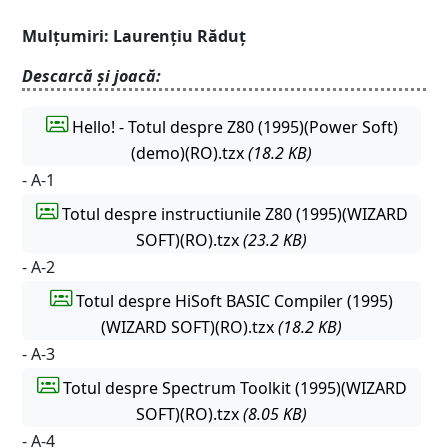
Mulțumiri: Laurențiu Răduț
Descarcă și joacă:
Hello! - Totul despre Z80 (1995)(Power Soft)
(demo)(RO).tzx
(18.2 KB)
- A-1
Totul despre instructiunile Z80 (1995)(WIZARD
SOFT)(RO).tzx
(23.2 KB)
- A-2
Totul despre HiSoft BASIC Compiler (1995)
(WIZARD SOFT)(RO).tzx
(18.2 KB)
- A-3
Totul despre Spectrum Toolkit (1995)(WIZARD
SOFT)(RO).tzx
(8.05 KB)
- A-4