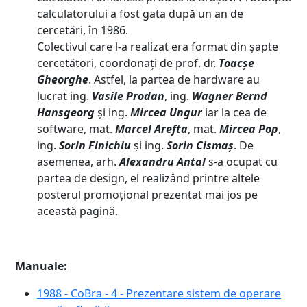
calculatorului a fost gata după un an de
cercetări, în 1986.
Colectivul care l-a realizat era format din şapte
cercetători, coordonaţi de prof. dr.
Toacşe
Gheorghe
. Astfel, la partea de hardware au
lucrat ing.
Vasile Prodan
, ing.
Wagner Bernd
Hansgeorg
şi ing.
Mircea Ungur
iar la cea de
software, mat.
Marcel Arefta
, mat.
Mircea Pop
,
ing.
Sorin Finichiu
şi ing.
Sorin Cismaş
. De
asemenea, arh.
Alexandru Antal
s-a ocupat cu
partea de design, el realizând printre altele
posterul promoţional prezentat mai jos pe
această pagină.
Manuale:
1988 - CoBra - 4 - Prezentare sistem de operare